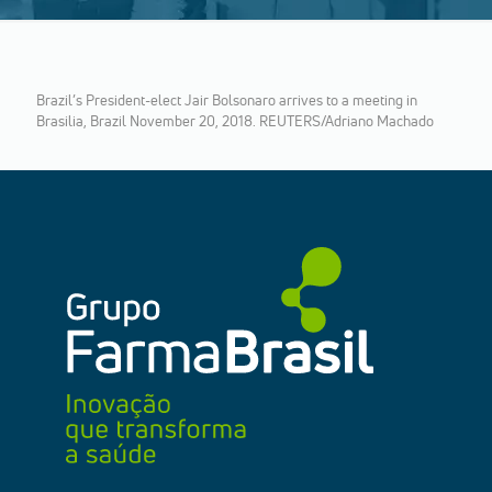
Brazil’s President-elect Jair Bolsonaro arrives to a meeting in
Brasilia, Brazil November 20, 2018. REUTERS/Adriano Machado