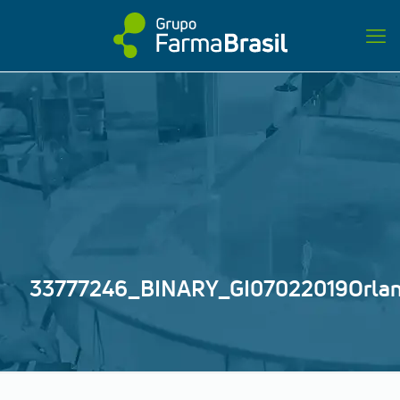
33777246_BINARY_GI07022019Orla