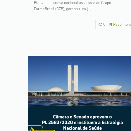
Blanver, empresa nacional associada ao Grupo
FarmaBrasil (GFB), garantiu um
[…]
0
Read mor