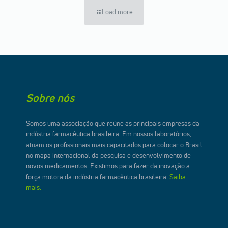
Load more
Sobre nós
Somos uma associação que reúne as principais empresas da
indústria farmacêutica brasileira. Em nossos laboratórios,
atuam os profissionais mais capacitados para colocar o Brasil
no mapa internacional da pesquisa e desenvolvimento de
novos medicamentos. Existimos para fazer da inovação a
força motora da indústria farmacêutica brasileira.
Saiba
mais.