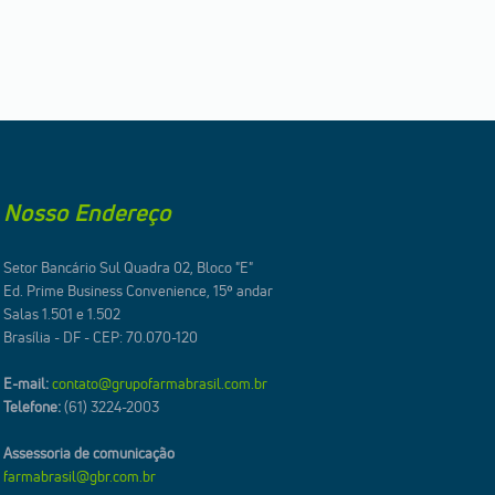
Nosso Endereço
Setor Bancário Sul Quadra 02, Bloco "E"
Ed. Prime Business Convenience, 15º andar
Salas 1.501 e 1.502
Brasília - DF - CEP: 70.070-120
E-mail:
contato@grupofarmabrasil.com.br
Telefone:
(61) 3224-2003
Assessoria de comunicação
farmabrasil@gbr.com.br