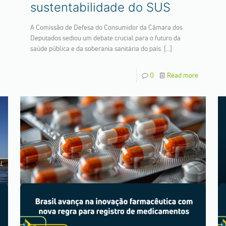
sustentabilidade do SUS
A Comissão de Defesa do Consumidor da Câmara dos
Deputados sediou um debate crucial para o futuro da
e
saúde pública e da soberania sanitária do país.
[…]
0
Read more