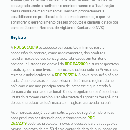
A obtenção do registro sanitário para os radiofármacos de uso
consagrado tende a melhorar o monitoramento e a fiscalização
dessa classe de medicamentos. Também proporcionará a
possibilidade de precificação de tais medicamentos, o que irá
aprimorar o gerenciamento desses produtos e diminuir o risco por
parte do Sistema Nacional de Vigilância Sanitária (SNVS).
Registro
A
RDC 263/2019
estabelece os requisitos mínimos para a
concessão do registro, como medicamentos, dos produtos
radiofármacos de uso consagrado, fabricados em território
nacional e listados no Anexo I da
RDC 64/2009
e suas respectivas
atualizações, e que tiveram o processo peticionado na Anvisa nos
termos estabelecidos pela
RDC 70/2014
. A nova resolução não se
aplica àqueles casos em que exista radiofármaco registrado no
país com o mesmo princípio ativo de interesse e que atenda à
demanda do mercado nacional. O novo regulamento não pode ser
utilizado também caso houver alternativa diagnóstica/terapêutica
de outro produto radiofármaco com registro aprovado no país.
As empresas que já tiveram solicitações de registro indeferidas
para produtos passíveis de enquadramento na
RDC
263/2019
poderão protocolar novos processos para avaliação da
Anvisa, no prazo de até 30 dias a contar da data de publicação da