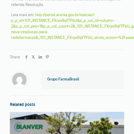
referida Resolução.
Leia mais em:
http://portal.anvisa.gov.br/noticias?
p_p_id=101_INSTANCE_FXrpx9qY7FbU&p_p_col_id=column-
2&p_p_col_pos=1&p_p_col_count=2&_101_INSTANCE_FXrpx9qY7FbU_gr
nova-resolucao-para-
radiofarmacos&_101_INSTANCE_FXrpx9qY7FbU_struts_action=%2Fass
Share
Grupo FarmaBrasil
Related posts