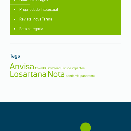
Propriedade Intelectual
Revista InovaFarma
Sem categoria
Tags
Anvisa
Covid19
Download
Estudo
impactos
Losartana
Nota
pandemia
panorama