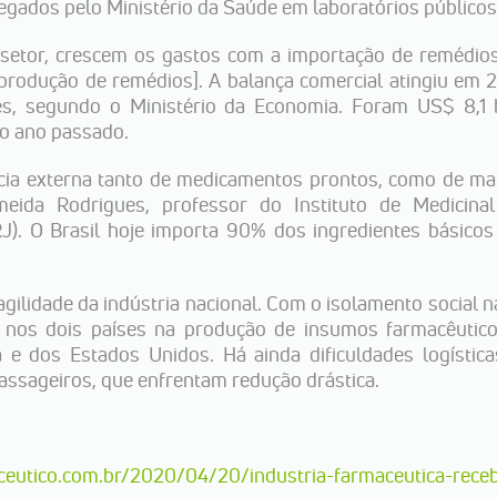
egados pelo Ministério da Saúde em laboratórios públicos
setor, crescem os gastos com a importação de remédios
produção de remédios]. A balança comercial atingiu em 
ões, segundo o Ministério da Economia. Foram US$ 8,1
no ano passado.
ia externa tanto de medicamentos prontos, como de ma
meida Rodrigues, professor do Instituto de Medicinal
RJ). O Brasil hoje importa 90% dos ingredientes básico
agilidade da indústria nacional. Com o isolamento social 
da nos dois países na produção de insumos farmacêutic
 dos Estados Unidos. Há ainda dificuldades logística
passageiros, que enfrentam redução drástica.
ceutico.com.br/2020/04/20/industria-farmaceutica-rec