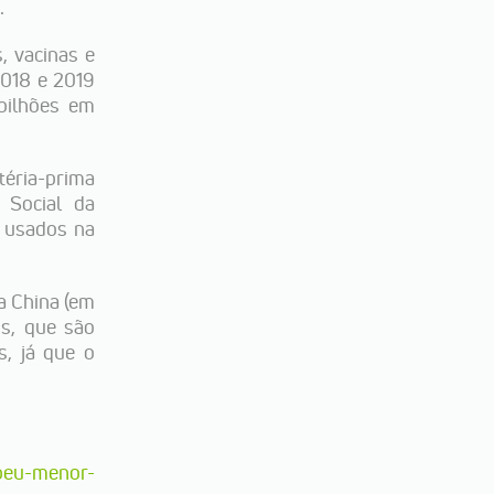
.
, vacinas e
2018 e 2019
 bilhões em
téria-prima
 Social da
s usados na
na China (em
os, que são
s, já que o
ebeu-menor-