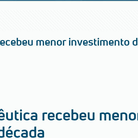
 recebeu menor investimento 
cêutica recebeu meno
 década