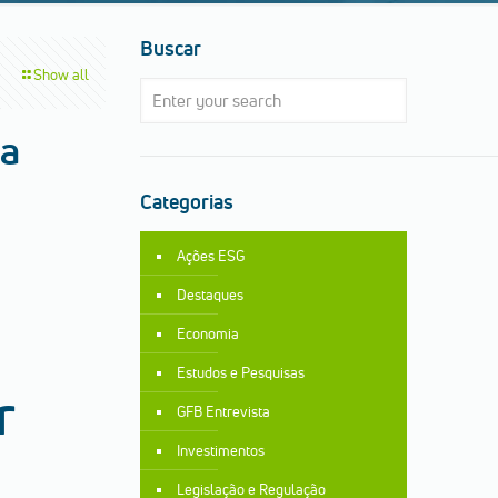
Buscar
Show all
da
Categorias
Ações ESG
Destaques
Economia
Estudos e Pesquisas
r
GFB Entrevista
Investimentos
Legislação e Regulação