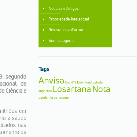
Notícias e Artigos
Propriedade Intelectual
Revista InovaFarma
Sem categoria
Tags
19, segundo
Anvisa
acional de
Covid19
Download
Estudo
Losartana
Nota
de Ciência e
impactos
pandemia
panorama
 milhões em
niu a saúde
licados nas
 somente os