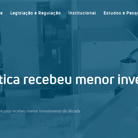
re
Legislação e Regulação
Institucional
Estudos e Pesq
tica recebeu menor inv
cêutica recebeu menor investimento da década