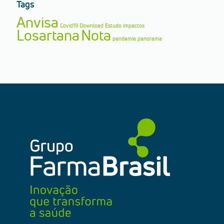
Tags
Anvisa
Covid19
Download
Estudo
impactos
Losartana
Nota
pandemia
panorama