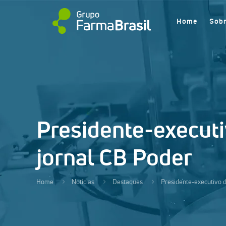
Home
Sob
Presidente-executi
jornal CB Poder
Home
Notícias
Destaques
Presidente-executivo d