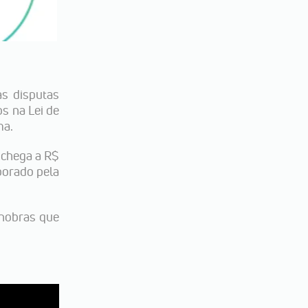
as disputas
s na Lei de
ma.
 chega a R$
borado pela
anobras que