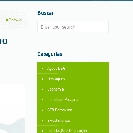
Buscar
Show all
no
Categorias
Ações ESG
Destaques
Economia
Estudos e Pesquisas
GFB Entrevista
Investimentos
Legislação e Regulação