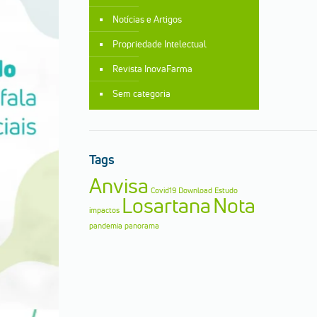
Notícias e Artigos
Propriedade Intelectual
Revista InovaFarma
Sem categoria
Tags
Anvisa
Covid19
Download
Estudo
Losartana
Nota
impactos
pandemia
panorama