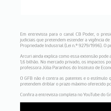
Em entrevista para o canal CB Poder, o presi
judiciais que pretendem estender a vigência de
Propriedade Industrial (Lei n.º 9279/1996). O 
Arcuri ainda explica como essa extensão pode
1,6 bilhão. No mercado privado, os impactos p
professora Júlia Paranhos do Instituto de Eco
O GFB não é contra as patentes e o estímulo 
pretendem driblar o prazo máximo oferecido por
Confira a entrevista completa no YouTube do G