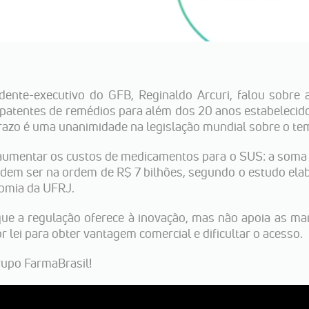
dente-executivo do GFB, Reginaldo Arcuri, falou sobre 
 patentes de remédios para além dos 20 anos estabelecido
prazo é uma unanimidade na legislação mundial sobre o te
 aumentar os custos de medicamentos para o SUS: a soma
odem ser na ordem de R$ 7 bilhões, segundo o estudo ela
nomia da UFRJ.
que a regulação oferece à inovação, mas não apoia as m
 lei para obter vantagem comercial e dificultar o acesso.
rupo FarmaBrasil!