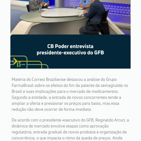
Matéria do Correio Braziliense destacou a análise do Grupo
FarmaBrasil sobre os efeitos do fim da patente da semaglutida no
Brasil e suas implicações para o mercado de medicamentos.
Segundo a entidade, a entrada de novos concorrentes tende a
ampliar a oferta e pressionar os preços para baixo, mas essa
redução não deve ocorrer de forma imediata.
De acordo com o presidente-executivo do GFB, Reginaldo Arcuri, a
dinâmica de mercado envolve etapas como aprovação
regulatória, entrada gradual de novos produtos e organização da
concorrência, o que impacta o ritmo da queda de preços. Ainda