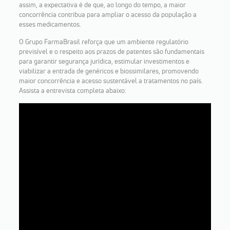
assim, a expectativa é de que, ao longo do tempo, a maior
concorrência contribua para ampliar o acesso da população a
esses medicamentos.
O Grupo FarmaBrasil reforça que um ambiente regulatório
previsível e o respeito aos prazos de patentes são fundamentais
para garantir segurança jurídica, estimular investimentos e
viabilizar a entrada de genéricos e biossimilares, promovendo
maior concorrência e acesso sustentável a tratamentos no país.
Assista a entrevista completa abaixo: