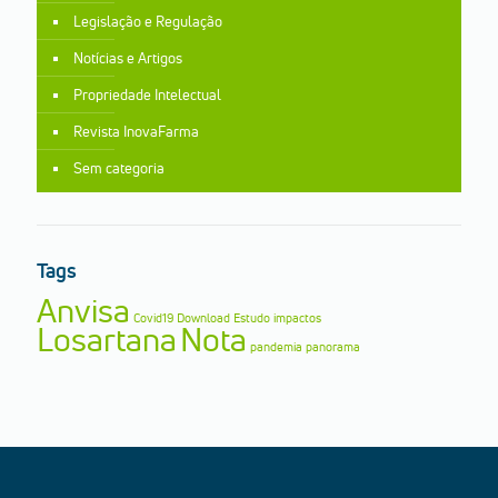
Legislação e Regulação
Notícias e Artigos
Propriedade Intelectual
Revista InovaFarma
Sem categoria
Tags
Anvisa
Covid19
Download
Estudo
impactos
Losartana
Nota
pandemia
panorama