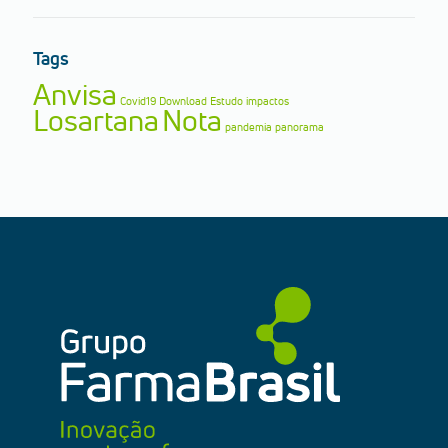
Tags
Anvisa
Covid19
Download
Estudo
impactos
Losartana
Nota
pandemia
panorama