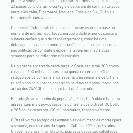
primeira semana de maio e agora são 70. Nesses quatro meses,
23 países controlaram o contágio e deixaram de ser monitorados,
entre eles Itália, Dinamarca, Noruega, Coreia do Sul, Quênia e
Emirados Árabes Unidos.
O Imperial College calcula a taxa de transmissão com base no
número de mortes reportadas, porque o dado é menos sujeito a
subnotificações que o de casos registrados; como há uma
defasagem entre o momento do contágio e a morte, mudanças
nas políticas de combate à epidemia levam em média duas
semanas para se refletirem nos cálculos.
Na quinzena encerrada nesta terça, o Brasil registrou 268 novos
casos por 100 mil habitantes, uma queda de cerca de 7% em
relação aos da quinzena encerrada há uma semana e de 8% em
relação aos da quinzena encerrada há duas semanas, mas ainda
acima dos 257/100 mil contabilizados há um mês.
Em relação ao tamanho da população, Peru, Colômbia e Panamá
apresentam mais novos casos na quinzena que o Brasil: 361, 306
e 285 novos casos por 100 mil habitantes, respectivamente.
O Brasil voltou ao topo das estimativas de número de mortes para
a semana, nos cálculos do Imperial College: 7.220 (os Estados
Unidos não entram no relatório, pois seus dados são calculados