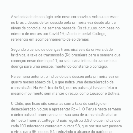
A velocidade de contágio pelo novo coronavírus voltou a crescer
no Brasil, depois de ter descido pela primeira vez desde abril a
níveis de controle, na semana passada. Os cálculos, com base no
número de mortes por Covid-19, são do Imperial College,
referência em acompanhamento de epidemias.
Segundo o centro de doenças transmissíveis da universidade
britânica, a taxa de transmissão (Rt) brasileira para a semana que
começou neste domingo é 1, ou seja, cada infectado transmite a
doença para uma pessoa, mantendo constante o contágio.
Na semana anterior, o índice do país desceu pela primeira vez em
quatro meses abaixo de 1, o que indica uma desaceleração da
transmissão. Na América do Sul, outros países já haviam feito o
mesmo movimento sem manter o recuo, como Equador e Bolívia.
O Chile, que ficou oito semanas com a taxa de contágio em
desaceleração, voltou a apresentar Rt = 1. O Peru é nesta semana
o único país sul-americano a ter sua taxa de transmissão abaixo
de 1 pelo Imperial College. O país registrou 0,98, o que indica que
cada 100 infectados contagiam outros 98, que por sua vez passam
o vírus para 96, depois 94, reduzindo o alcance do patógeno.