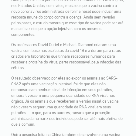
nos Estados Unidos, com ratos, mostrou que a vacina contra o
novo coronavírus administrada de forma nasal pode induzir uma
resposta imune do corpo contra a doença. Ainda sem revisão
pelos pares, o estudo mostra que esse tipo de vacina pode ser até
mais eficaz do que a opção injetável com os mesmos
componentes.
Os professores David Curiel e Michael Diamond criaram uma
vacina com base nas espículas da covid-19 e a deram para ratos
criados em laboratório que tinham receptores humanos para
receber a proteína do vírus, parte responsável pela infecção das
células.
O resultado observado por eles ao expor os animais ao SARS-
CoV-2 após uma vacinação injetável foi de que eles não
demonstraram nenhum sinal de infecção em seus pulmões,
embora tivessem uma pequena quantidade do RNA viral nos
órgãos. Já os animais que receberam a versão nasal da vacina
não tiveram sequer uma quantidade de RNA viral em seus
pulmões — o que, para os autores, mostra que a proteção
administrada no nariz dos indivíduos pode ser até mais efetiva do
que a comum.
Outra pesquisa feita na China também desenvolveu uma vacina