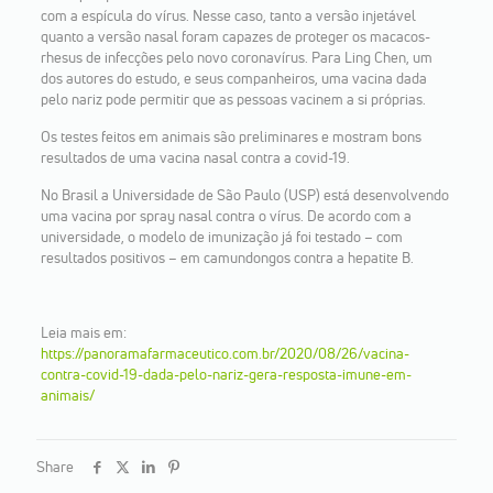
com a espícula do vírus. Nesse caso, tanto a versão injetável
quanto a versão nasal foram capazes de proteger os macacos-
rhesus de infecções pelo novo coronavírus. Para Ling Chen, um
dos autores do estudo, e seus companheiros, uma vacina dada
pelo nariz pode permitir que as pessoas vacinem a si próprias.
Os testes feitos em animais são preliminares e mostram bons
resultados de uma vacina nasal contra a covid-19.
No Brasil a Universidade de São Paulo (USP) está desenvolvendo
uma vacina por spray nasal contra o vírus. De acordo com a
universidade, o modelo de imunização já foi testado – com
resultados positivos – em camundongos contra a hepatite B.
Leia mais em:
https://panoramafarmaceutico.com.br/2020/08/26/vacina-
contra-covid-19-dada-pelo-nariz-gera-resposta-imune-em-
animais/
Share