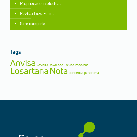
Propriedade Intelectual
Revista InovaFarma
Sem categoria
Tags
Anvisa
Covid19
Download
Estudo
impactos
Losartana
Nota
pandemia
panorama