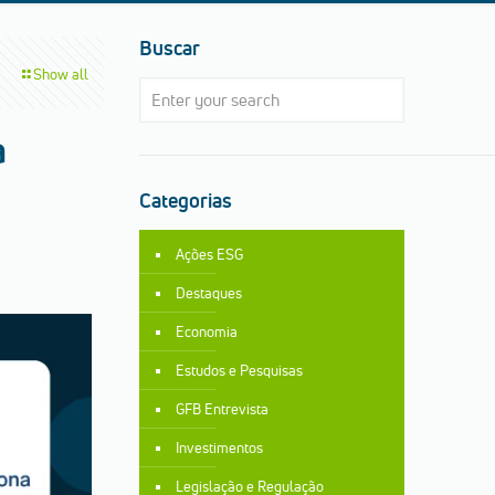
Buscar
Show all
a
Categorias
Ações ESG
Destaques
Economia
Estudos e Pesquisas
GFB Entrevista
Investimentos
Legislação e Regulação