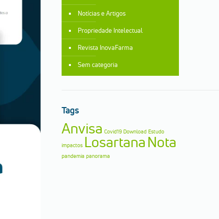
Notícias e Artigos
Propriedade Intelectual
Revista InovaFarma
Sem categoria
Tags
Anvisa
Covid19
Download
Estudo
Losartana
Nota
impactos
pandemia
panorama