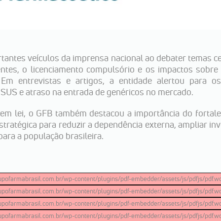
antes veículos da imprensa nacional ao debater temas ce
entes, o licenciamento compulsório e os impactos sobre
Em entrevistas e artigos, a entidade alertou para os
o SUS e atraso na entrada de genéricos no mercado.
 em lei, o GFB também destacou a importância do fortal
tratégica para reduzir a dependência externa, ampliar in
ara a população brasileira.
/grupofarmabrasil.com.br/wp-content/plugins/pdf-embedder/assets/js/pdfjs/pdf.wor
/grupofarmabrasil.com.br/wp-content/plugins/pdf-embedder/assets/js/pdfjs/pdf.wor
/grupofarmabrasil.com.br/wp-content/plugins/pdf-embedder/assets/js/pdfjs/pdf.wor
/grupofarmabrasil.com.br/wp-content/plugins/pdf-embedder/assets/js/pdfjs/pdf.wor