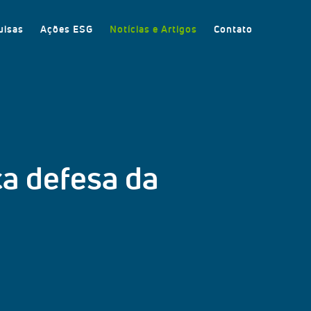
uisas
Ações ESG
Notícias e Artigos
Contato
ça defesa da