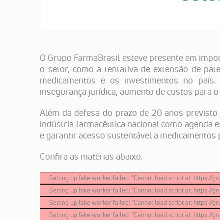
O Grupo FarmaBrasil esteve presente em import
o setor, como a tentativa de extensão de pat
medicamentos e os investimentos no país. 
insegurança jurídica, aumento de custos para 
Além da defesa do prazo de 20 anos previsto
indústria farmacêutica nacional como agenda es
e garantir acesso sustentável a medicamentos p
Confira as matérias abaixo.
Setting up fake worker failed: "Cannot load script at: https:/
Setting up fake worker failed: "Cannot load script at: https:/
Setting up fake worker failed: "Cannot load script at: https:/
Setting up fake worker failed: "Cannot load script at: https:/