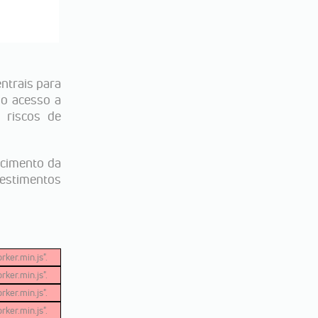
ntrais para
 o acesso a
 riscos de
ecimento da
vestimentos
ker.min.js".
ker.min.js".
ker.min.js".
ker.min.js".